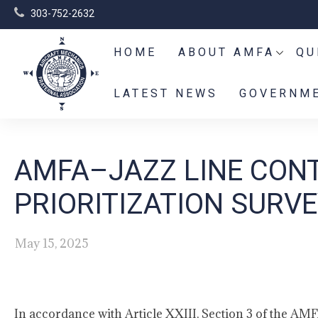
303-752-2632
HOME
ABOUT AMFA
QU
LATEST NEWS
GOVERNME
AMFA–JAZZ LINE CON
PRIORITIZATION SURVE
May 15, 2025
In accordance with Article XXIII, Section 3 of the AMF