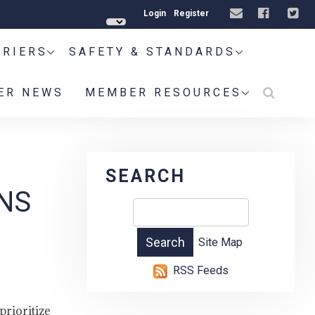
Login
Register
RRIERS
SAFETY & STANDARDS
ER NEWS
MEMBER RESOURCES
SEARCH
ONS
Site Map
RSS Feeds
prioritize