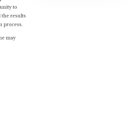
unity to
 the results
on process.
ine may